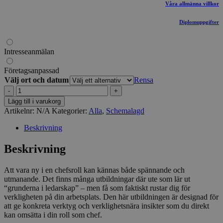
Våra allmänna villkor
Diplomuppgifter
Intresseanmälan
Företagsanpassad
Välj ort och datum
Rensa
Ny
som
Lägg till i varukorg
chef
Artikelnr:
N/A
Kategorier:
Alla
,
Schemalagd
–
en
Beskrivning
ledarskapsutbildning
som
Beskrivning
gör
skillnad
Att vara ny i en chefsroll kan kännas både spännande och
på
utmanande. Det finns många utbildningar där ute som lär ut
riktigt
“grunderna i ledarskap” – men få som faktiskt rustar dig för
mängd
verkligheten på din arbetsplats. Den här utbildningen är designad för
att ge konkreta verktyg och verklighetsnära insikter som du direkt
kan omsätta i din roll som chef.