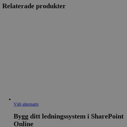
Relaterade produkter
Den
Välj alternativ
här
produkten
Bygg ditt ledningssystem i SharePoint
har
Online
flera