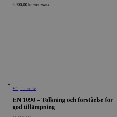
De
6 900,00
kr
exkl. moms
olika
alternativen
kan
väljas
på
produktsidan
Den
Välj alternativ
här
produkten
EN 1090 – Tolkning och förståelse för
har
god tillämpning
flera
varianter.
De