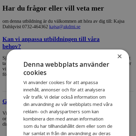
Har du frågor eller vill veta mer
om denna utbildning är du välkommen att höra av dig till: Kajsa
Dahlqvist 0732-464362
kajsa@akdmi.se
Kan vi anpassa utbildningen till våra
behov?
×
Självklart! Använd vår utbildningskatalog som en grundmall för att
Denna webbplats använder
ta fram den bästa utbildningen för just ditt behov. Detaljerna hjälper
vi dig med! Behöver du hjälp från start kan du kontakta oss direkt
cookies
för rådgivning!
Vi använder cookies för att anpassa
innehåll, annonser och för att analysera
vår trafik. Vi delar också information om
Går det att hålla utbildningen hos oss?
din användning av vår webbplats med våra
reklam- och analyspartners som kan
Vi hjälper dig såklart att nå ut till alla med utbildningsbehov i din
kombinera den med annan information
organisation. Vi kan anpassa både datum, tid och plats med
distansutbildning som alternativ.
som du har tillhandahållit dem eller som de
har samlat in från din användning av deras