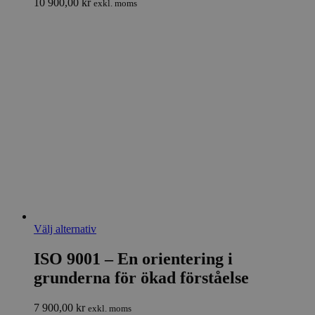
10 900,00
kr
exkl. moms
olika
alternativen
kan
väljas
på
produktsidan
Den
Välj alternativ
här
produkten
ISO 9001 – En orientering i
har
grunderna för ökad förståelse
flera
varianter.
De
7 900,00
kr
exkl. moms