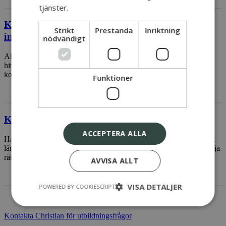
tjänster.
Kan vi kombinera flera utbildningars
Strikt
Prestanda
Inriktning
innehåll?
nödvändigt
Allt är möjligt. Använd vårt utbud som en språngbräda. Lyckas du
hitta en eller flera utbildningar tar vi en dialog kring hur dessa kan
kombineras.
Funktioner
Kan vi få hjälp att välja rätt utbildnig?
ACCEPTERA ALLA
Har du hittat till vår sida hoppas vi på att detta är startskottet på ett
långt och underbart samarbete och vi vill absolut hjälpa dig att välja
rätt. Knappen nedanför ger dig tillgång till direkthjälp!
AVVISA ALLT
VISA DETALJER
POWERED BY COOKIESCRIPT
Kontakta Christian för utbildningsfrågor