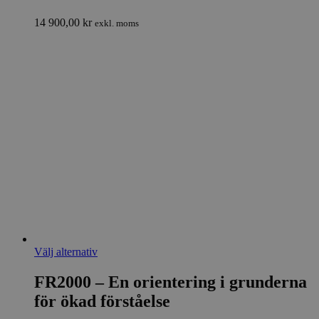
varianter.
De
14 900,00
kr
exkl. moms
olika
alternativen
kan
väljas
på
produktsidan
Den
Välj alternativ
här
produkten
FR2000 – En orientering i grunderna
har
för ökad förståelse
flera
varianter.