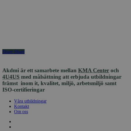
Instagram
LinkedIN
skilled@akdmi.se
+46 70 592 92 65
Share
Share
Akdmi är ett samarbete mellan
KMA Center
och
4U4US
med målsättning att erbjuda utbildningar
främst inom it, kvalitet, miljö, arbetsmiljö samt
ISO-certifieringar
Stäng
Våra utbildningar
meny
Kontakt
Om oss
facebook
linkedin