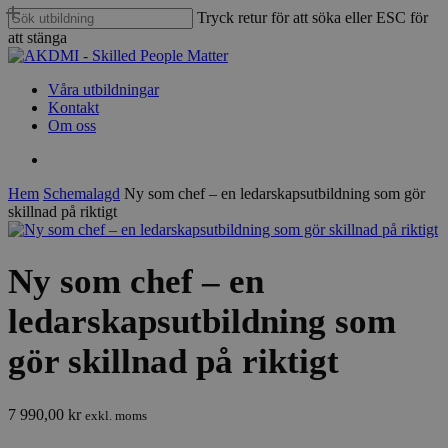
Hoppa
Tryck retur för att söka eller ESC för
till
att stänga
huvudinnehåll
Stäng
sökfunktion
sök
Meny
Våra utbildningar
Kontakt
Om oss
sök
Hem
Schemalagd
Ny som chef – en ledarskapsutbildning som gör
skillnad på riktigt
Ny som chef – en
ledarskapsutbildning som
gör skillnad på riktigt
7 990,00
kr
exkl. moms