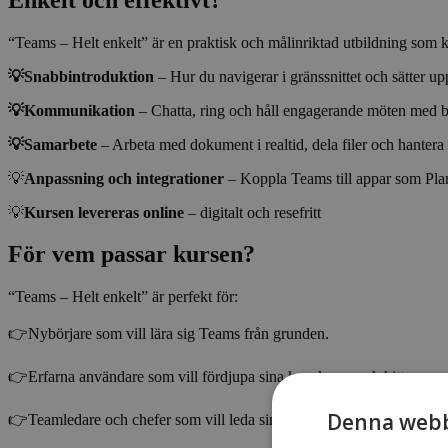
“Teams – Helt enkelt” är en praktisk och målinriktad utbildning som
💡Snabbintroduktion
– Hur du navigerar i gränssnittet och sätter upp
💡Kommunikation
– Chatta, ring och håll engagerande möten med bä
💡Samarbete
– Arbeta med dokument i realtid, dela filer och hantera
💡
Anpassning och integrationer
– Koppla Teams till appar som Pl
💡
Kursen levereras online
– digitalt och resefritt
För vem passar kursen?
“Teams – Helt enkelt” är perfekt för:
👉Nybörjare som vill lära sig Teams från grunden.
👉Erfarna användare som vill fördjupa sina kunskaper och hitta nya sätt
Denna webb
👉Teamledare och chefer som vill leda sina grupper med Teams som 