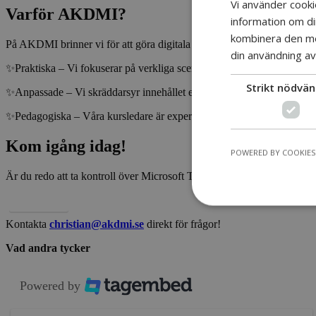
Vi använder cookie
Varför AKDMI?
information om d
kombinera den med
På AKDMI brinner vi för att göra digitala verktyg enkla och tillgänglig
din användning av
✨Praktiska – Vi fokuserar på verkliga scenarion som du kan tillämpa d
Strikt nödvän
✨Anpassade – Vi skräddarsyr innehållet efter din organisations behov
✨Pedagogiska – Våra kursledare är experter på att förklara komplexa ä
Kom igång idag!
POWERED BY COOKIES
Är du redo att ta kontroll över Microsoft Teams och skapa en mer produk
Anmäl dig!
Kontakta
christian@akdmi.se
direkt för frågor!
Vad andra tycker
Powered by