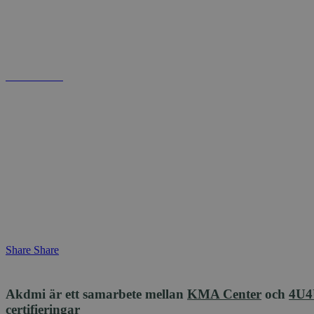
Allmänna villkor
AKDMI
The A-Team
Kontakta oss
VI FINNS PÅ
Facebook
Instagram
LinkedIN
skilled@akdmi.se
+46 70 592 92 65
Share
Share
Akdmi är ett samarbete mellan
KMA Center
och
4U4
certifieringar