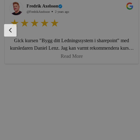
Fredrik Axelsson
@FredrikAxelsson
2 years ago
Gick kursen "Bygg ditt Ledningssystem i sharepoint" med
kursledaren Daniel Lenz. Jag kan varmt rekommendera kursen
för alla som arbetar i sharepoint. Den var väldigt omfattande
Read More
om väl genomarbetad med övningar och en riktigt duktig
föreläsare.
UTBILDNINGAR
Våra utbildningar