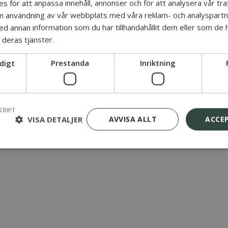
s för att anpassa innehåll, annonser och för att analysera vår traf
in användning av vår webbplats med våra reklam- och analyspart
 annan information som du har tillhandahållit dem eller som de h
a. Våra utbildningar är alltid:
 deras tjänster.
irekt.
digt
Prestanda
Inriktning
.
mnen på ett enkelt sätt.
CRIPT
VISA DETALJER
AVVISA ALLT
ACCE
tiv arbetsplats? Kontakta oss för att boka din plats på “Teams – Helt en