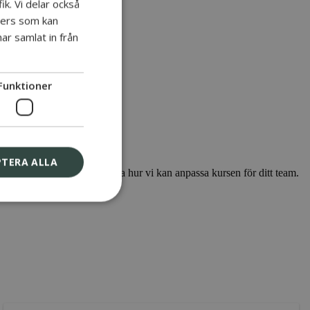
ik. Vi delar också
ners som kan
ar samlat in från
Funktioner
PTERA ALLA
kelt” eller för att diskutera hur vi kan anpassa kursen för ditt team.