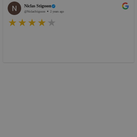
Niclas Stigsson
@NiclasStigsson
2 years ago