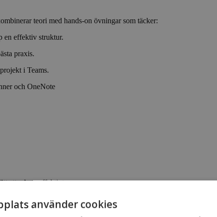
 kombinerar teori med hands-on övningar som täcker:
 en effektiv struktur.
sta praxis.
 projekt i Teams.
anner och OneNote
 att arbeta effektivt.
plats använder cookies
verktyg.